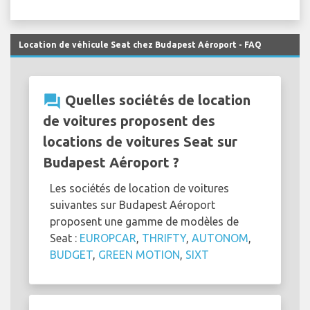
Location de véhicule Seat chez Budapest Aéroport - FAQ
question_answer
Quelles sociétés de location
de voitures proposent des
locations de voitures Seat sur
Budapest Aéroport ?
Les sociétés de location de voitures
suivantes sur Budapest Aéroport
proposent une gamme de modèles de
Seat :
EUROPCAR
,
THRIFTY
,
AUTONOM
,
BUDGET
,
GREEN MOTION
,
SIXT