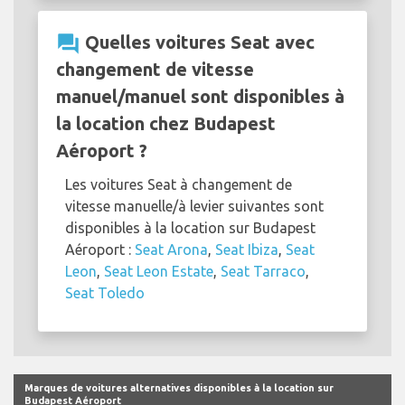
question_answer
Quelles voitures Seat avec
changement de vitesse
manuel/manuel sont disponibles à
la location chez Budapest
Aéroport ?
Les voitures Seat à changement de
vitesse manuelle/à levier suivantes sont
disponibles à la location sur Budapest
Aéroport :
Seat Arona
,
Seat Ibiza
,
Seat
Leon
,
Seat Leon Estate
,
Seat Tarraco
,
Seat Toledo
Marques de voitures alternatives disponibles à la location sur
Budapest Aéroport