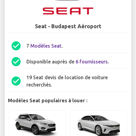
Seat - Budapest Aéroport
check_circle
7
Modèles Seat
.
check_circle
Disponible auprès de
6 fournisseurs
.
19 Seat devis de location de voiture
check_circle
recherchés.
Modèles Seat populaires à louer :