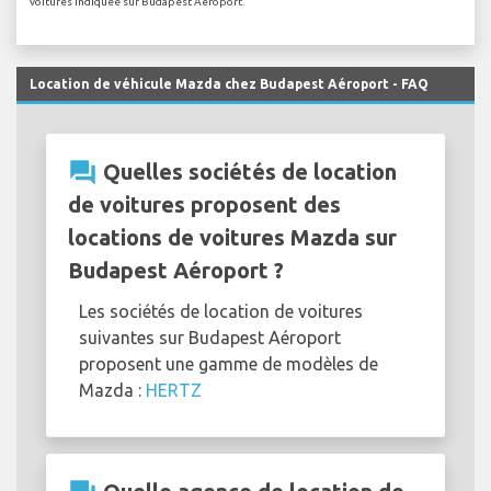
voitures indiquée sur Budapest Aéroport.
Location de véhicule Mazda chez Budapest Aéroport - FAQ
question_answer
Quelles sociétés de location
de voitures proposent des
locations de voitures Mazda sur
Budapest Aéroport ?
Les sociétés de location de voitures
suivantes sur Budapest Aéroport
proposent une gamme de modèles de
Mazda :
HERTZ