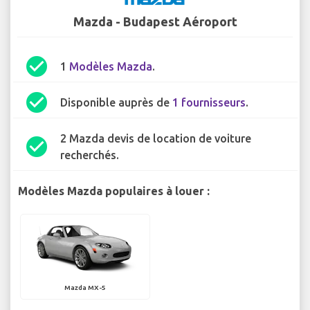
Mazda - Budapest Aéroport
check_circle
1
Modèles Mazda
.
check_circle
Disponible auprès de
1 fournisseurs
.
2 Mazda devis de location de voiture
check_circle
recherchés.
Modèles Mazda populaires à louer :
Mazda MX-5