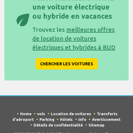
une voiture électrique
eco
ou hybride en vacances
Trouvez les
meilleures offres
de location de voitures
électriques et hybrides à BUD
CHERCHER LES VOITURES
Home
vols
Location de voitures
Transferts
d'aéroport
Parking
Hôtels
Info
Avertissement
Détails de confidentialité
Sitemap