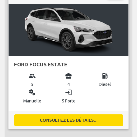
FORD FOCUS ESTATE
group
business_center
local_gas_station
5
4
Diesel
miscellaneous_services
login
Manuelle
5 Porte
CONSULTEZ LES DÉTAILS...