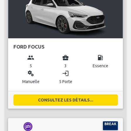
FORD FOCUS
group
business_center
local_gas_station
5
3
Essence
miscellaneous_services
login
Manuelle
5 Porte
CONSULTEZ LES DÉTAILS...
BREAK