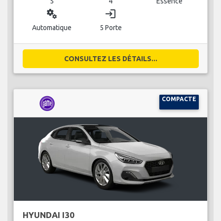
5
4
Essence
miscellaneous_services
login
Automatique
5 Porte
CONSULTEZ LES DÉTAILS...
COMPACTE
HYUNDAI I30