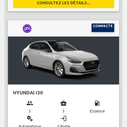
CONSULTEZ LES DÉTAILS...
COMPACTE
HYUNDAI I30
group
business_center
local_gas_station
5
3
Essence
miscellaneous_services
login
Automatique
5 Porte