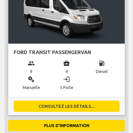
FORD TRANSIT PASSENGERVAN
group
business_center
local_gas_station
9
4
Diesel
miscellaneous_services
login
Manuelle
5 Porte
CONSULTEZ LES DÉTAILS...
PLUS D'INFORMATION