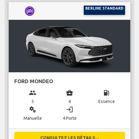
BERLINE STANDARD
FORD MONDEO
group
business_center
local_gas_station
5
4
Essence
miscellaneous_services
login
Manuelle
4 Porte
CONSULTEZ LES DÉTAILS...