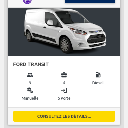
FORD TRANSIT
group
business_center
local_gas_station
9
4
Diesel
miscellaneous_services
login
Manuelle
5 Porte
CONSULTEZ LES DÉTAILS...