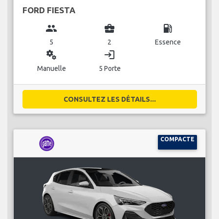
FORD FIESTA
group
business_center
local_gas_station
5
2
Essence
miscellaneous_services
login
Manuelle
5 Porte
CONSULTEZ LES DÉTAILS...
COMPACTE