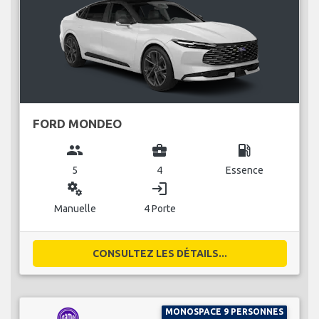
FORD MONDEO
group
business_center
local_gas_station
5
4
Essence
miscellaneous_services
login
Manuelle
4 Porte
CONSULTEZ LES DÉTAILS...
MONOSPACE 9 PERSONNES