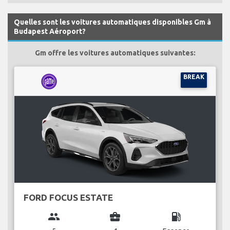
Quelles sont les voitures automatiques disponibles Gm à
Budapest Aéroport?
Gm offre les voitures automatiques suivantes:
BREAK
FORD FOCUS ESTATE
group
business_center
local_gas_station