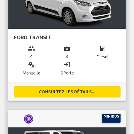
FORD TRANSIT
group
business_center
local_gas_station
9
4
Diesel
miscellaneous_services
login
Manuelle
5 Porte
CONSULTEZ LES DÉTAILS...
MINIBUS