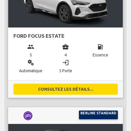
FORD FOCUS ESTATE
group
business_center
local_gas_station
5
4
Essence
miscellaneous_services
login
Automatique
5 Porte
CONSULTEZ LES DÉTAILS...
BERLINE STANDARD