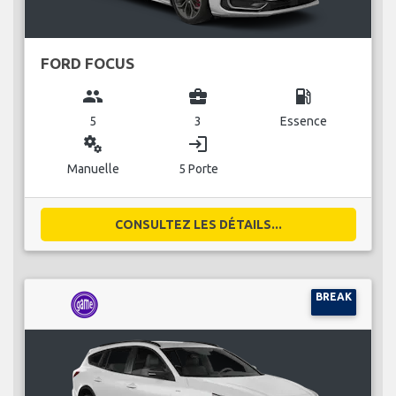
FORD FOCUS
group
business_center
local_gas_station
5
3
Essence
miscellaneous_services
login
Manuelle
5 Porte
CONSULTEZ LES DÉTAILS...
BREAK