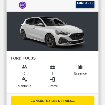
COMPACTE
FORD FOCUS
group
business_center
local_gas_station
5
3
Essence
miscellaneous_services
login
Manuelle
5 Porte
CONSULTEZ LES DÉTAILS...