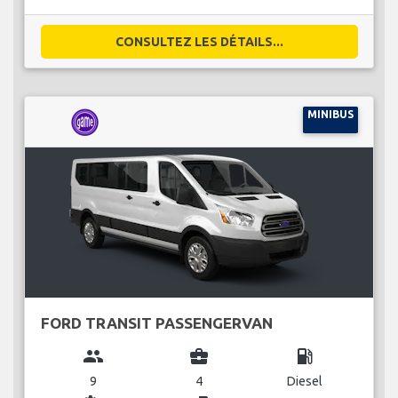
CONSULTEZ LES DÉTAILS...
MINIBUS
FORD TRANSIT PASSENGERVAN
group
business_center
local_gas_station
9
4
Diesel