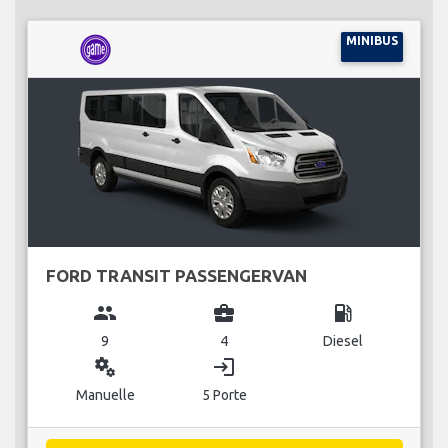
MINIBUS
FORD TRANSIT PASSENGERVAN
group
business_center
local_gas_station
9
4
Diesel
miscellaneous_services
login
Manuelle
5 Porte