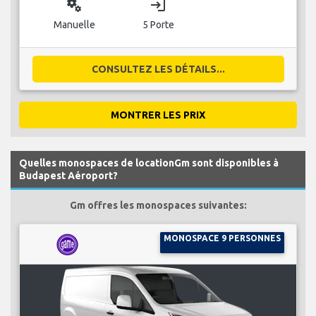
miscellaneous_services
login
Manuelle
5 Porte
CONSULTEZ LES DÉTAILS...
MONTRER LES PRIX
Quelles monospaces de locationGm sont disponibles à
Budapest Aéroport?
Gm offres les monospaces suivantes:
MONOSPACE 9 PERSONNES