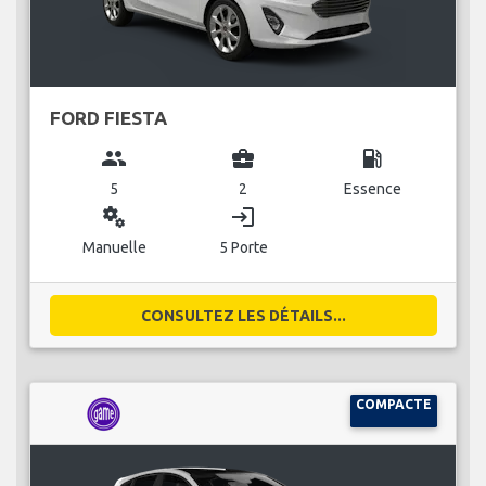
FORD FIESTA
group
business_center
local_gas_station
5
2
Essence
miscellaneous_services
login
Manuelle
5 Porte
CONSULTEZ LES DÉTAILS...
COMPACTE