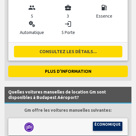
group
business_center
local_gas_station
5
3
Essence
miscellaneous_services
login
Automatique
5 Porte
CONSULTEZ LES DÉTAILS...
PLUS D'INFORMATION
Quelles voitures manuelles de location Gm sont
disponibles à Budapest Aéroport?
Gm offre les voitures manuelles suivantes:
ÉCONOMIQUE