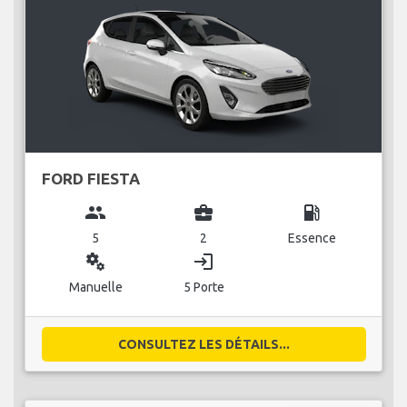
FORD FIESTA
group
business_center
local_gas_station
5
2
Essence
miscellaneous_services
login
Manuelle
5 Porte
CONSULTEZ LES DÉTAILS...