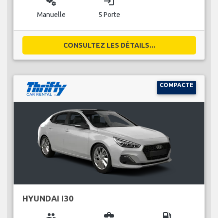
miscellaneous_services
login
Manuelle
5 Porte
CONSULTEZ LES DÉTAILS...
COMPACTE
HYUNDAI I30
group
business_center
local_gas_station