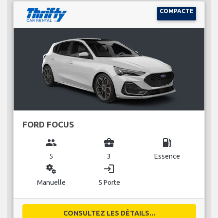
COMPACTE
FORD FOCUS
group
business_center
local_gas_station
5
3
Essence
miscellaneous_services
login
Manuelle
5 Porte
CONSULTEZ LES DÉTAILS...