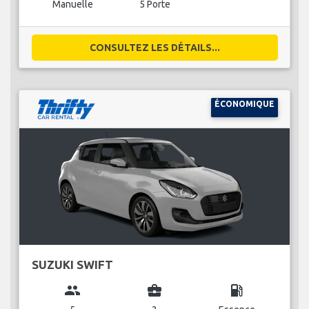
Manuelle
5 Porte
CONSULTEZ LES DÉTAILS...
ÉCONOMIQUE
SUZUKI SWIFT
group
business_center
local_gas_station