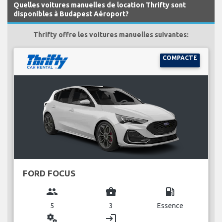
Quelles voitures manuelles de location Thrifty sont
disponibles à Budapest Aéroport?
Thrifty offre les voitures manuelles suivantes:
COMPACTE
FORD FOCUS
group
business_center
local_gas_station
5
3
Essence
miscellaneous_services
login