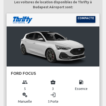
Les voitures de location disponibles de Thrifty à
Budapest Aéroport sont:
COMPACTE
FORD FOCUS
group
business_center
local_gas_station
5
3
Essence
miscellaneous_services
login
Manuelle
5 Porte