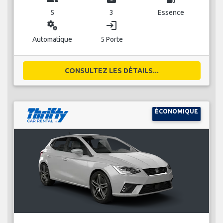
5
3
Essence
miscellaneous_services
login
Automatique
5 Porte
CONSULTEZ LES DÉTAILS...
ÉCONOMIQUE