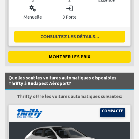
5
2
Essence
miscellaneous_services
login
Manuelle
3 Porte
CONSULTEZ LES DÉTAILS...
MONTRER LES PRIX
Quelles sont les voitures automatiques disponibles
Thrifty à Budapest Aéroport?
Thrifty offre les voitures automatiques suivantes:
COMPACTE