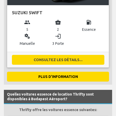
SUZUKI SWIFT
group
business_center
local_gas_station
5
2
Essence
miscellaneous_services
login
Manuelle
3 Porte
CONSULTEZ LES DÉTAILS...
PLUS D'INFORMATION
Quelles voitures essence de location Thrifty sont
disponibles à Budapest Aéroport?
Thrifty offre les voitures essence suivantes: