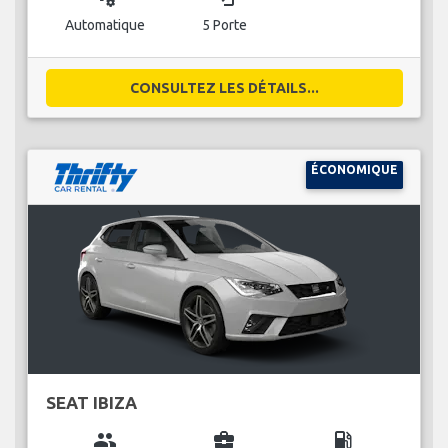
Automatique
5 Porte
CONSULTEZ LES DÉTAILS...
ÉCONOMIQUE
SEAT IBIZA
group
business_center
local_gas_station