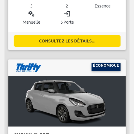
5
2
Essence
miscellaneous_services
login
Manuelle
5 Porte
CONSULTEZ LES DÉTAILS...
ÉCONOMIQUE