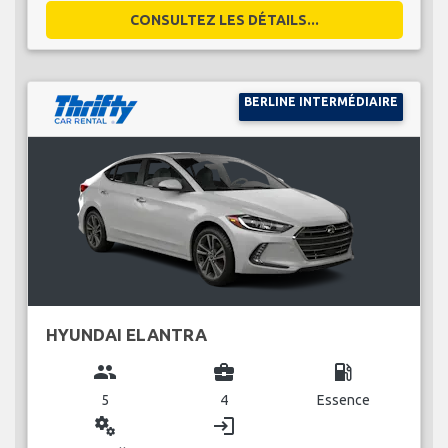
CONSULTEZ LES DÉTAILS...
BERLINE INTERMÉDIAIRE
HYUNDAI ELANTRA
group
business_center
local_gas_station
5
4
Essence
miscellaneous_services
login