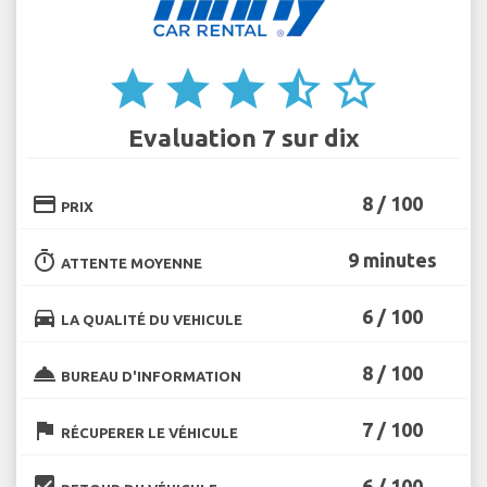
star
star
star
star_half
star_border
Evaluation 7 sur dix
credit_card
8 / 100
PRIX
timer
9 minutes
ATTENTE MOYENNE
directions_car
6 / 100
LA QUALITÉ DU VEHICULE
room_service
8 / 100
BUREAU D'INFORMATION
flag
7 / 100
RÉCUPERER LE VÉHICULE
beenhere
6 / 100