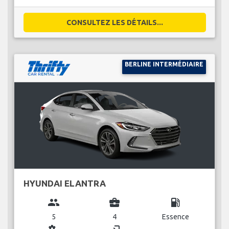
CONSULTEZ LES DÉTAILS...
BERLINE INTERMÉDIAIRE
HYUNDAI ELANTRA
group
business_center
local_gas_station
5
4
Essence