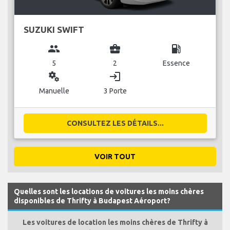
SUZUKI SWIFT
group
business_center
local_gas_station
5
2
Essence
miscellaneous_services
login
Manuelle
3 Porte
CONSULTEZ LES DÉTAILS...
VOIR TOUT
Quelles sont les locations de voitures les moins chères
disponibles de Thrifty à Budapest Aéroport?
Les voitures de location les moins chères de Thrifty à