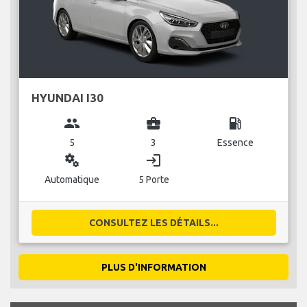
HYUNDAI I30
group
business_center
local_gas_station
5
3
Essence
miscellaneous_services
login
Automatique
5 Porte
CONSULTEZ LES DÉTAILS...
PLUS D'INFORMATION