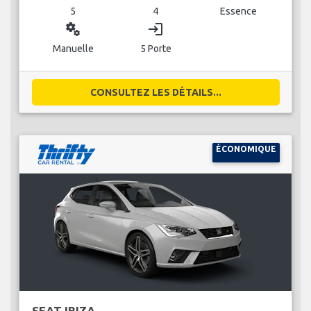
5
4
Essence
miscellaneous_services
login
Manuelle
5 Porte
CONSULTEZ LES DÉTAILS...
ÉCONOMIQUE
SEAT IBIZA