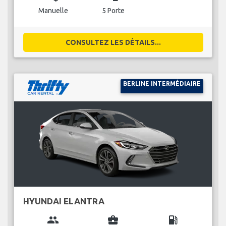
Manuelle
5 Porte
CONSULTEZ LES DÉTAILS...
BERLINE INTERMÉDIAIRE
HYUNDAI ELANTRA
group
business_center
local_gas_station